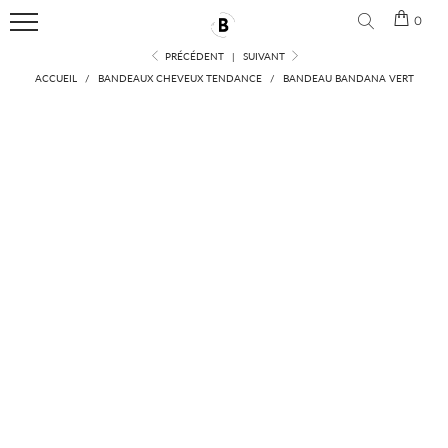
🎁 Aujourd'hui pour 2 produits achetés, le 3ème est gratuit
0
Menu
PRÉCÉDENT
|
SUIVANT
ACCUEIL
/
BANDEAUX CHEVEUX TENDANCE
/
BANDEAU BANDANA VERT
ACCUEIL
NOUVEAUTÉS
BANDEAU
CHEVEUX
ACCESSOIRES
CHEVEUX
CONTACT