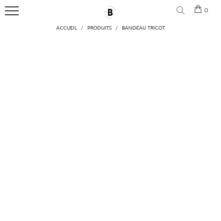
🎁 Aujourd'hui pour 2 produits achetés, le 3ème est gratuit
0
Menu
ACCUEIL
/
PRODUITS
/
BANDEAU TRICOT
ACCUEIL
NOUVEAUTÉS
BANDEAU
CHEVEUX
ACCESSOIRES
CHEVEUX
CONTACT