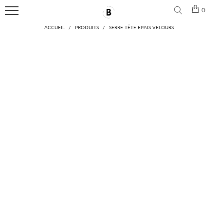
🎁 Aujourd'hui pour 2 produits achetés, le 3ème est gratuit
0
Menu
ACCUEIL
/
PRODUITS
/
SERRE TÊTE EPAIS VELOURS
ACCUEIL
NOUVEAUTÉS
BANDEAU
CHEVEUX
ACCESSOIRES
CHEVEUX
CONTACT