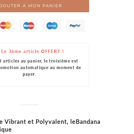
_
JOUTER À MON PANIER
 Le 3ème article OFFERT !
 articles au panier, le troisième est
Promotion automatique au moment de
payer.
e Vibrant et Polyvalent, le
Bandana
ique