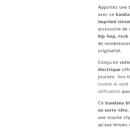
Apportez une 
avec ce
bandan
imprimé intem
accessoire de 
hip-hop, rock 
de nombreuses 
originalité.
Conçu en
coto
électrique
offr
journée. Son t
contre le vent 
utilisation
quo
Ce
bandana bl
en serre-tête
une touche sty
qu’aux tenues 