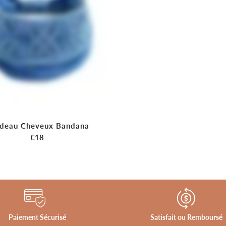
_
â
deau Cheveux Bandana
€18
Paiement Sécurisé
Satisfait ou Remboursé