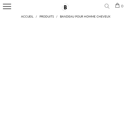
🎁 Aujourd'hui pour 2 produits achetés, le 3ème est gratuit
0
Menu
ACCUEIL
/
PRODUITS
/
BANDEAU POUR HOMME CHEVEUX
ACCUEIL
NOUVEAUTÉS
BANDEAU
CHEVEUX
ACCESSOIRES
CHEVEUX
CONTACT